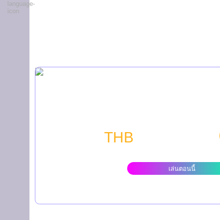
แจ็คพอตทั้งหมด
THB
เล่นตอนนี้